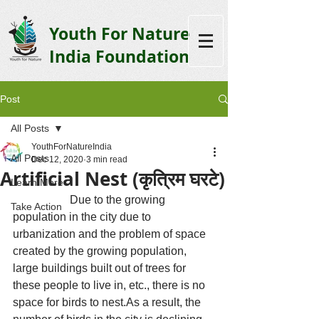
Youth F
or Nature
India Foundation
Post
All Posts
YouthForNatureIndia
All Posts
Dec 12, 2020
3 min read
Artificial Nest (कृत्रिम घरटे)
Learn More
		Due to the growing 
Take Action
population in the city due to 
urbanization and the problem of space 
created by the growing population, 
large buildings built out of trees for 
these people to live in, etc., there is no 
space for birds to nest.As a result, the 