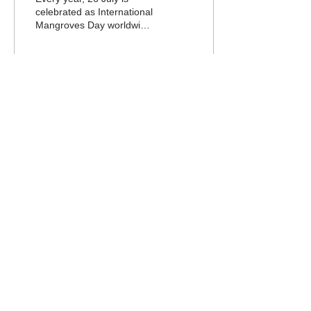
celebrated as International
Mangroves Day worldwide.
The aim of the day is to
spread the contribution of
mangroves...
132
0
15
Load More
YouthForNature
We are committed to the conservation of
Nature. Awareness is the most effective
way to make people environment literate.
We can make people aware through