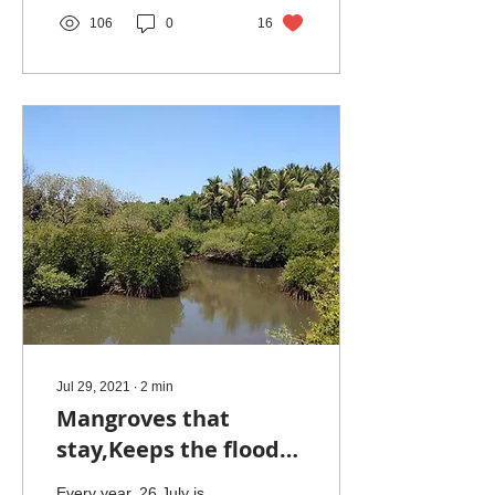
106
0
16
Jul 29, 2021
∙
2
min
Mangroves that
stay,Keeps the floods
and cyclones away....
Every year, 26 July is