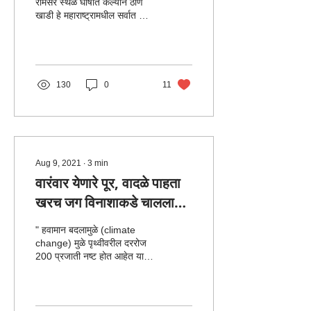
रामसर स्थळ घोषीत केल्याने ठाणे
खाडी हे महाराष्ट्रामधील सर्वात मोठा
व त्याचबरोबर भारतातिल पहिल
महानगरात...
130
0
11
Aug 9, 2021
∙
3
min
वारंवार येणारे पूर, वादळे पाहता
खरच जग विनाशाकडे चाललाय
का?
" हवामान बदलामुळे (climate
change) मुळे पृथ्वीवरील दररोज
200 प्रजाती नष्ट होत आहेत याला
मानवजात अपवाद ठरेल का "
निसर्गाच्या कुशीत मोकळ्या...