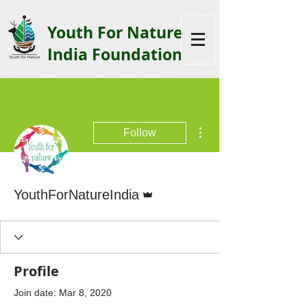
Youth F
or Nature
India Foundation
More actions
Follow
Admin
YouthForNatureIndia
Profile
Join date: Mar 8, 2020